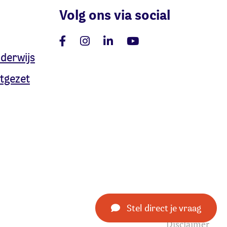
Volg ons via social
nderwijs
tgezet
Stel direct je vraag
Disclaimer