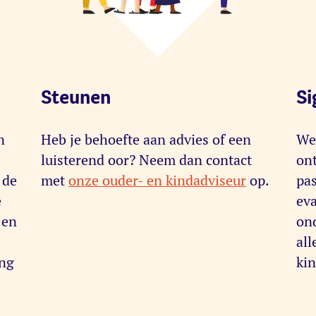
Steunen
Si
n
Heb je behoefte aan advies of een
We
luisterend oor? Neem dan contact
on
 de
met
onze ouder- en kindadviseur
op.
pas
e
ev
 en
ond
al
ing
kin