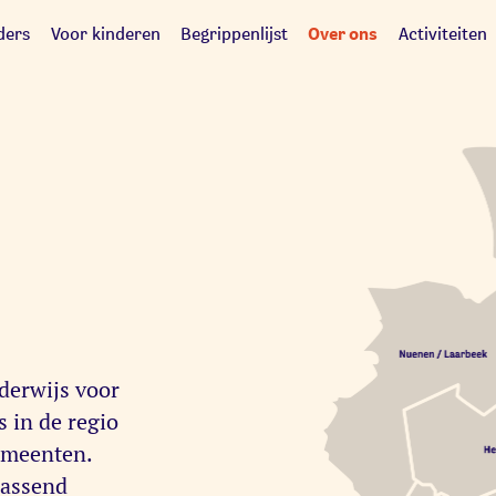
Over ons
ders
Voor kinderen
Begrippenlijst
Activiteiten
derwijs voor
s in de regio
emeenten.
passend