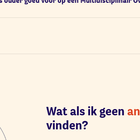
s ouder goed voor op een Multidisciplinair O
Wat als ik geen
a
vinden?