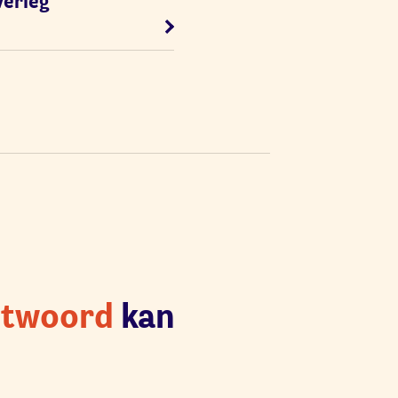
verleg
ntwoord
kan