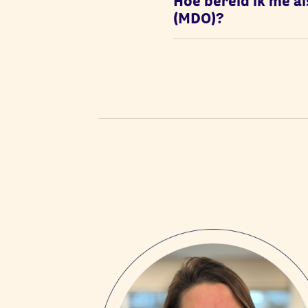
Hoe bereid ik me al
(MDO)?