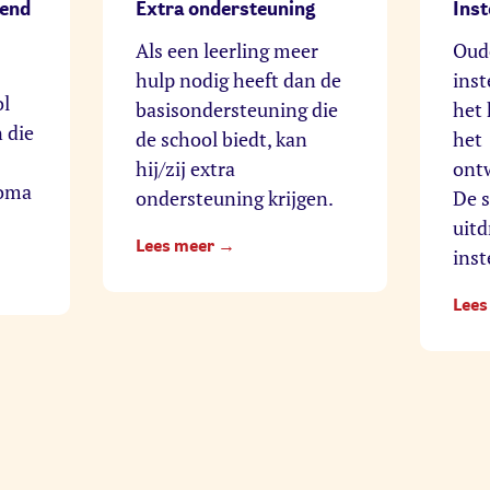
nend
Extra ondersteuning
Ins
Als een leerling meer
Oud
hulp nodig heeft dan de
ins
ol
basisondersteuning die
het 
 die
de school biedt, kan
het
hij/zij extra
ontw
loma
ondersteuning krijgen.
De 
uitd
Lees meer →
ins
Lees