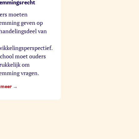
temmingsrecht
ers moeten
temming geven op
handelingsdeel van
ikkelingsperspectief.
school moet ouders
rukkelijk om
temming vragen.
 meer →