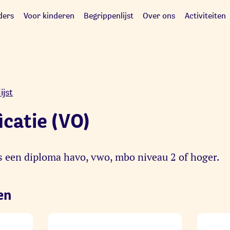
ders
Voor kinderen
Begrippenlijst
Over ons
Activiteiten
ijst
icatie (VO)
 is een diploma havo, vwo, mbo niveau 2 of hoger.
en