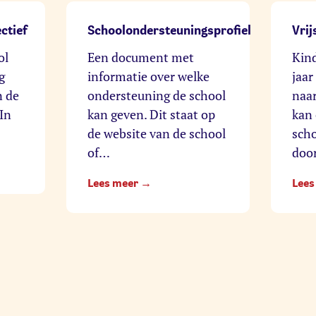
ctief
Schoolondersteuningsprofiel
Vrij
ol
Een document met
Kind
g
informatie over welke
jaar
n de
ondersteuning de school
naar
In
kan geven. Dit staat op
kan 
de website van de school
scho
of…
doo
Lees meer →
Lees