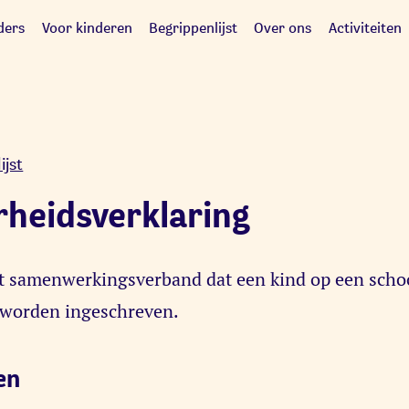
ders
Voor kinderen
Begrippenlijst
Over ons
Activiteiten
ijst
rheidsverklaring
t samenwerkingsverband dat een kind op een schoo
 worden ingeschreven.
en