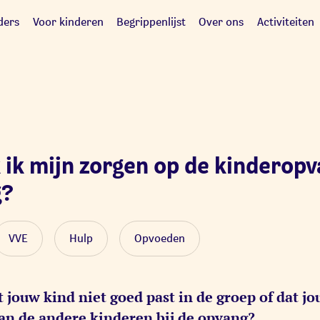
ders
Voor kinderen
Begrippenlijst
Over ons
Activiteiten
ik mijn zorgen op de kinderopv
g?
VVE
Hulp
Opvoeden
t jouw kind niet goed past in de groep of dat j
an de andere kinderen bij de opvang?