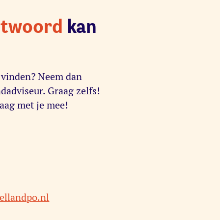
ntwoord
kan
g vinden? Neem dan
dadviseur. Graag zelfs!
raag met je mee!
llandpo.nl